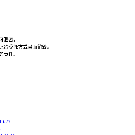
可泄密。
返还给委托方或当面销毁。
的责任。
10-25
4