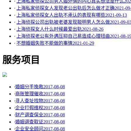
·
上海私家侦探公司男人婚外情的内心真实想法是什么
202
·
上海私家侦探女人发现老公出轨后怎么做才正确
2021-09
·
上海私家侦探女人出轨不承认的表现有哪些
2021-09-13
·
上海侦探公司出轨被老婆发现聪明男人怎么做
2021-09-0
·
上海侦探女人什么时候最爱出轨
2021-08-26
·
上海侦探老公有外遇压抑自己易造成心理扭曲
2021-08-1
·
不想婚姻失败不能做的事情
2021-01-29
服务项目
·
婚姻分手挽救
2017-08-08
·
商账管理催收
2017-08-08
·
寻人查址找物
2017-08-08
·
企业打假维权
2017-08-08
·
财产调查保全
2017-08-08
·
婚姻调查取证
2017-08-08
·
企业安全顾问
2017-08-08